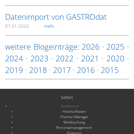
Datenimport von GASTROdat
07.01.2020
mehr...
weitere Blogeinträge:
2026
·
2025
·
2024
·
2023
·
2022
·
2021
·
2020
·
2019
·
2018
·
2017
·
2016
·
2015
Seiten
Funktionen
Hotelsoftware
Channel-Manager
Webbuchung
Personalmanagement
Finanzen