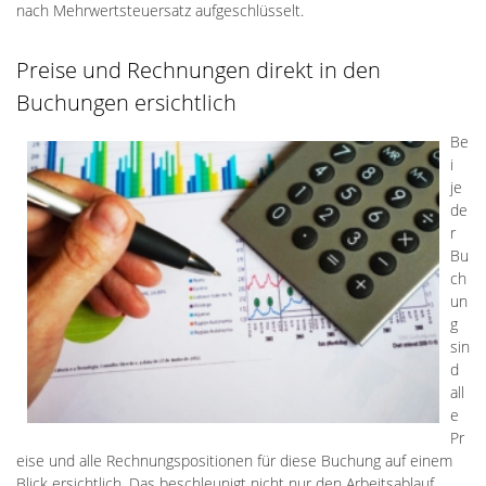
nach Mehrwertsteuersatz aufgeschlüsselt.
Preise und Rechnungen direkt in den
Buchungen ersichtlich
Be
i
je
de
r
Bu
ch
un
g
sin
d
all
e
Pr
eise und alle Rechnungspositionen für diese Buchung auf einem
Blick ersichtlich. Das beschleunigt nicht nur den Arbeitsablauf,