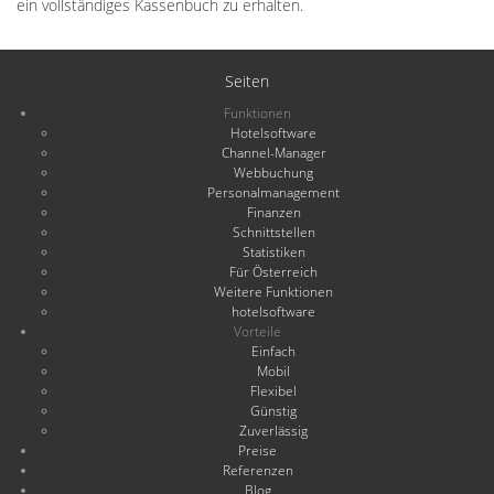
ein vollständiges Kassenbuch zu erhalten.
Seiten
Funktionen
Hotelsoftware
Channel-Manager
Webbuchung
Personalmanagement
Finanzen
Schnittstellen
Statistiken
Für Österreich
Weitere Funktionen
hotelsoftware
Vorteile
Einfach
Mobil
Flexibel
Günstig
Zuverlässig
Preise
Referenzen
Blog