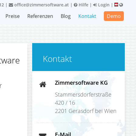
12
|
office@zimmersoftware.at
|
Hilfe
|
Login
|
Preise
Referenzen
Blog
Kontakt
Demo
Kontakt
ftware
Zimmersoftware KG
r
Stammersdorferstraße
420 / 16
2201 Gerasdorf bei Wien
E-Mail