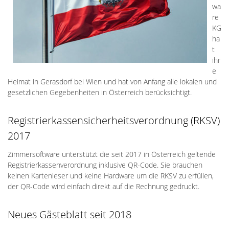
wa
re
KG
ha
t
ihr
e
Heimat in Gerasdorf bei Wien und hat von Anfang alle lokalen und
gesetzlichen Gegebenheiten in Österreich berücksichtigt.
Registrierkassensicherheitsverordnung (RKSV)
2017
Zimmersoftware unterstützt die seit 2017 in Österreich geltende
Registrierkassenverordnung inklusive QR-Code. Sie brauchen
keinen Kartenleser und keine Hardware um die RKSV zu erfüllen,
der QR-Code wird einfach direkt auf die Rechnung gedruckt.
Neues Gästeblatt seit 2018