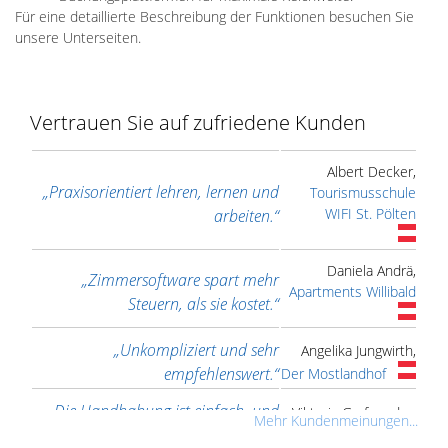
Für eine detaillierte Beschreibung der Funktionen besuchen Sie
unsere Unterseiten.
Vertrauen Sie auf zufriedene Kunden
Albert Decker,
„Praxisorientiert lehren, lernen und
Tourismusschule
WIFI St. Pölten
arbeiten.“
Daniela Andrä,
„Zimmersoftware spart mehr
Apartments Willibald
Steuern, als sie kostet.“
„Unkompliziert und sehr
Angelika Jungwirth,
empfehlenswert.“
Der Mostlandhof
„Die Handhabung ist einfach, und
Viktoria Grafeneder,
Mehr Kundenmeinungen...
die Aufbereitung des Programms ist
Golfclub Adamstal