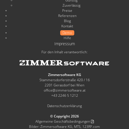
Günstig
führen uns bei Unklarheiten oder
Riccarda Borg,
Zuverlässig
Problemen immer Schritt für Schritt
Gasthaus Rössle
Preise
durch.“
Referenzen
Blog
„Intuitiv, einfach zu bedienen und
Kontakt
Valerie Gagern,
umfassend gestaltet.“
Demo
Tirolerhof
Hilfe
Impressum
Hanni Noggler,
„ZimmerSoftware lässt sich sehr
Zimmer und Fewos
Für den Inhalt verantwortlich:
Harmonie
einfach bedienen.“
„ZimmerSoftware spart viel Zeit und
Christoph Eisl,
Zimmersoftware KG
steigert die Buchungen.“
Haus Christoph
Stammersdorferstraße 420 / 16
2201 Gerasdorf bei Wien
„Die Software kann einfach so viel
office@zimmersoftware.at
Stefan Taferner,
+43 2246 5 1212
und das zu einem unschlagbaren
Haus am Lift
Preis.“
Datenschutzerklärung
Wolfram Baldauf,
© Copyright 2026
„Wir sind sehr zufrieden!“
Gästehaus Bernhard
Allgemeine Geschäftsbedingungen
Bilder: Zimmersoftware KG, MTS, 123RF.com