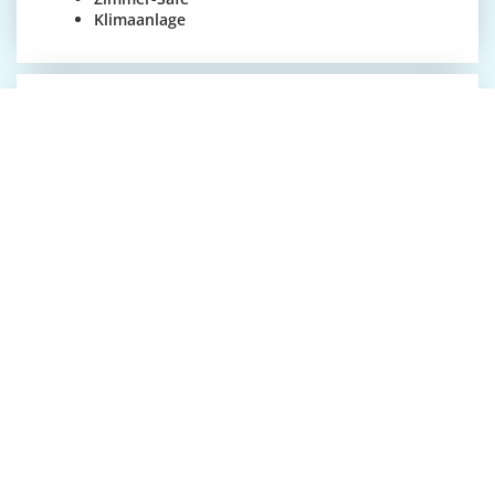
Klimaanlage
Frühstück
Bei uns können Sie umfangreiches Frühstücksbuffet